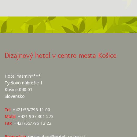
Dizajnový hotel v centre mesta Košice
Hotel Yasmin****
Tyršovo nábrežie 1
Košice 040 01
Slovensko
Tel
: +421/55/795 11 00
Mobil
: +421 907 301 573
Fax
: +421/55/795 12 22
Rezervácie
:
reservation@hotel-yasmin.sk