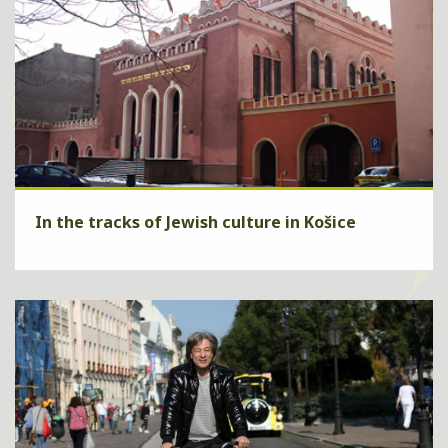
In the tracks of Jewish culture in Košice
Are you interested of Jewish nationality culture in Košice? We will
show it to you through a guide and in addition we will provide a
relaxation in an excellent hotel Yasmin**** .
ZISTIŤ VIAC