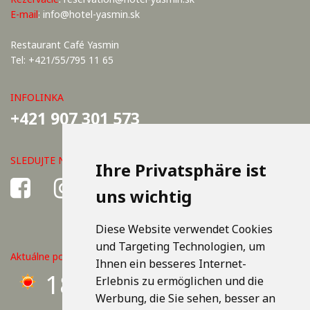
E-mail
:
info@hotel-yasmin.sk
Restaurant Café Yasmin
Tel: +421/55/795 11 65
INFOLINKA
+421 907 301 573
SLEDUJTE NÁS
Ihre Privatsphäre ist
uns wichtig
Diese Website verwendet Cookies
und Targeting Technologien, um
Aktuálne počasie v Košiciach
Ihnen ein besseres Internet-
18°C
Erlebnis zu ermöglichen und die
Werbung, die Sie sehen, besser an