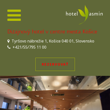
Dizajnový hotel v centre mesta Košice
Tyršovo nábrežie 1, Košice 040 01, Slovensko
+421/55/795 11 00
REZERVOVAŤ