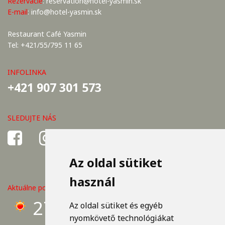
Rezervácie
:
reservation@hotel-yasmin.sk
E-mail
:
info@hotel-yasmin.sk
Restaurant Café Yasmin
Tel: +421/55/795 11 65
INFOLINKA
+421 907 301 573
SLEDUJTE NÁS
Az oldal sütiket
használ
Aktuálne počasie v Košiciach
27°C
Az oldal sütiket és egyéb
nyomkövető technológiákat