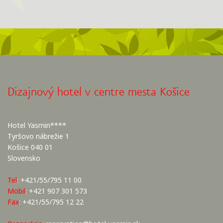
Dizajnový hotel v centre mesta Košice
Hotel Yasmin****
Tyršovo nábrežie 1
Košice 040 01
Slovensko
Tel
: +421/55/795 11 00
Mobil
: +421 907 301 573
Fax
: +421/55/795 12 22