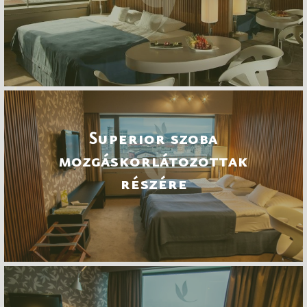
Superior szoba
mozgáskorlátozottak
részére