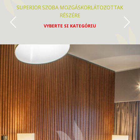
SUPERIOR SZOBA MOZGÁSKORLÁTOZOTTAK
RÉSZÉRE
VYBERTE SI KATEGÓRIU
SUPERIOR SZOBA
SUPERIOR SZOBA MOZGÁSKORLÁTOZOTTAK
RÉSZÉRE
DE LUXE SZOBA
JUNIOR SUITE LAKOSZTÁLY
YASMIN DE LUXE LAKOSZTÁLY