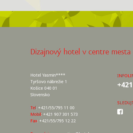
Dizajnový hotel v centre mesta
Hotel Yasmin****
INFOLI
Tyršovo nábrežie 1
+421
Košice 040 01
Slovensko
SLEDUJ
Tel
: +421/55/795 11 00
Mobil
: +421 907 301 573
Fax
: +421/55/795 12 22