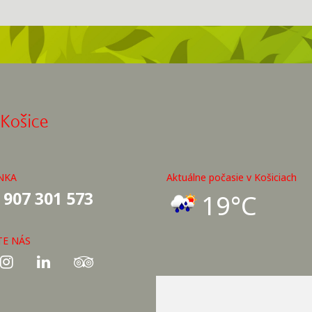
 Košice
NKA
Aktuálne počasie v Košiciach
 907 301 573
19°C
TE NÁS