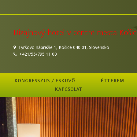
Dizajnový hotel v centre mesta Košic
Tyršovo nábrežie 1, Košice 040 01, Slovensko
+421/55/795 11 00
KONGRESSZUS / ESKÜVŐ
ÉTTEREM
KAPCSOLAT