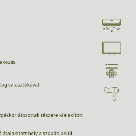
lakozás
zdag választékával
gáskorlátozottak részére kialakított
átalakított hely a szobán belül