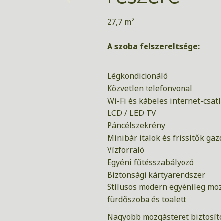
27,7 m²
A szoba felszereltsége:
Légkondicionáló
Közvetlen telefonvonal
Wi-Fi és kábeles internet-csat
LCD / LED TV
Páncélszekrény
Minibár italok és frissítők ga
Vízforraló
Egyéni fűtésszabályozó
Biztonsági kártyarendszer
Stílusos modern egyénileg moz
fürdőszoba és toalett
Nagyobb mozgásteret biztosító 