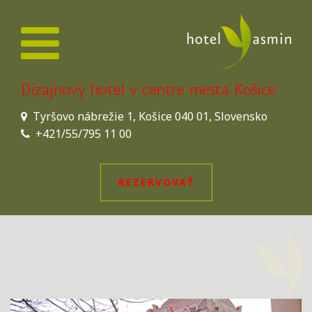
Dizajnový hotel v centre mesta Košice
Tyršovo nábrežie 1, Košice 040 01, Slovensko
+421/55/795 11 00
REZERVOVAŤ