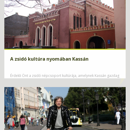
A zsidó kultúra nyomában Kassán
Érdekli Önt a zsidó népcsoport kultúrája, amelynek Kassán gazdag
gyökerei vannak? Akkor idegenvezetőnk segítségével megmutatjuk
Önnek, s emellett az üdüléséről is gondoskodunk a
csúcskategóriájú Yasmin Hotelben****.
ZISTIŤ VIAC