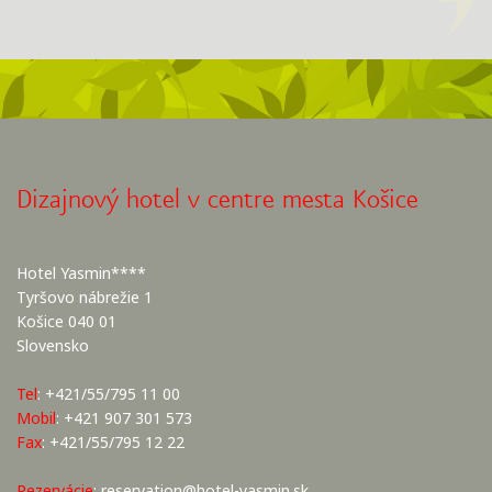
Dizajnový hotel v centre mesta Košice
Hotel Yasmin****
Tyršovo nábrežie 1
Košice 040 01
Slovensko
Tel
: +421/55/795 11 00
Mobil
: +421 907 301 573
Fax
: +421/55/795 12 22
Rezervácie
:
reservation@hotel-yasmin.sk