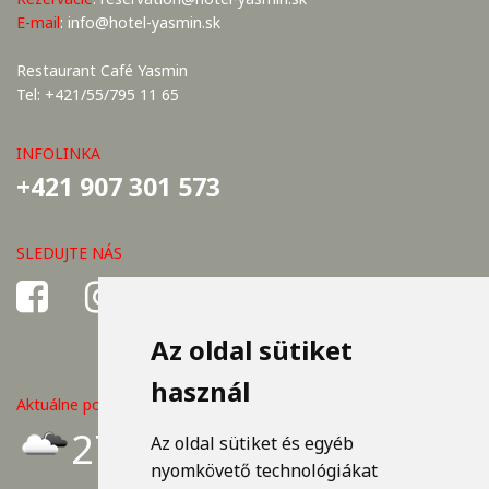
E-mail
:
info@hotel-yasmin.sk
Restaurant Café Yasmin
Tel: +421/55/795 11 65
INFOLINKA
+421 907 301 573
SLEDUJTE NÁS
Az oldal sütiket
használ
Aktuálne počasie v Košiciach
27°C
Az oldal sütiket és egyéb
nyomkövető technológiákat