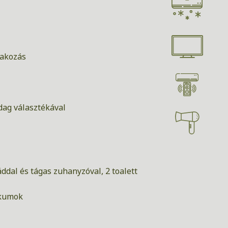
lakozás
zdag választékával
dal és tágas zuhanyzóval, 2 toalett
ikumok