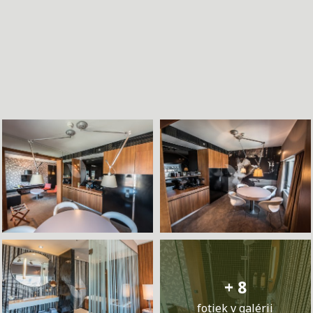
+ 8
fotiek v galérii