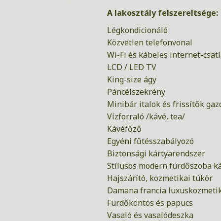
A lakosztály felszereltsége:
Légkondicionáló
Közvetlen telefonvonal
Wi-Fi és kábeles internet-csat
LCD / LED TV
King-size ágy
Páncélszekrény
Minibár italok és frissítők ga
Vízforraló /kávé, tea/
Kávéfőző
Egyéni fűtésszabályozó
Biztonsági kártyarendszer
Stílusos modern fürdőszoba kád
Hajszárító, kozmetikai tükör
Damana francia luxuskozmet
Fürdőköntös és papucs
Vasaló és vasalódeszka