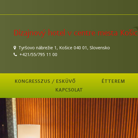
Dizajnový hotel v centre mesta Košic
Tyršovo nábrežie 1, Košice 040 01, Slovensko
+421/55/795 11 00
KONGRESSZUS / ESKÜVŐ
ÉTTEREM
KAPCSOLAT