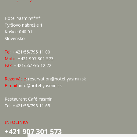
Hotel Yasmin****
Tyršovo nábrežie 1
Košice 040 01
Slovensko
Tel
: +421/55/795 11 00
Mobil
: +421 907 301 573
Fax
: +421/55/795 12 22
Rezervácie
:
reservation@hotel-yasmin.sk
E-mail
:
info@hotel-yasmin.sk
Restaurant Café Yasmin
Tel: +421/55/795 11 65
INFOLINKA
+421 907 301 573