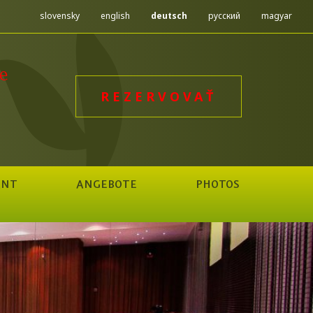
slovensky
english
deutsch
русский
magyar
e
REZERVOVAŤ
ANT
ANGEBOTE
PHOTOS