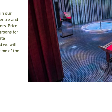
 in our
centre and
rs. Price
ersons for
ate
d we will
ame of the