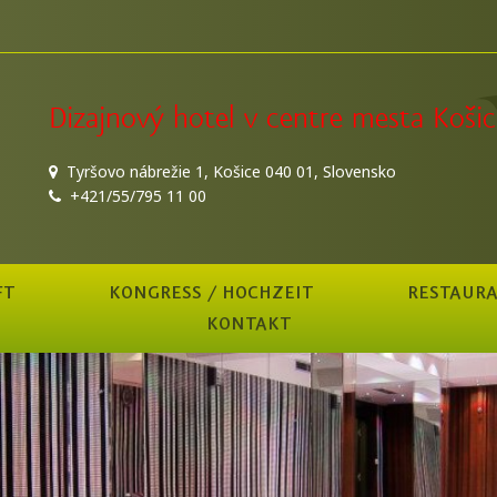
Dizajnový hotel v centre mesta Košic
Tyršovo nábrežie 1, Košice 040 01, Slovensko
+421/55/795 11 00
FT
KONGRESS / HOCHZEIT
RESTAUR
KONTAKT