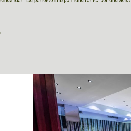
rengenden Tag perfekte Entspannung für Körper und Geist
n