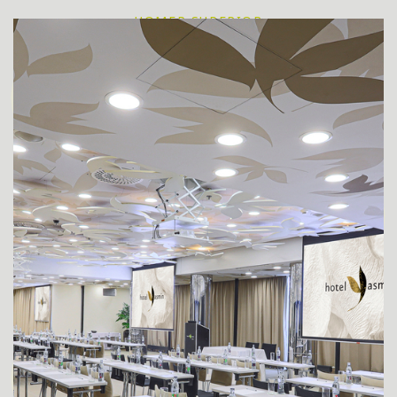
HOMEP SUPERIOR
SUPERIOR НОМЕРА ДЛЯ ГОСТЕЙ С
ОГРАНИЧЕННЫМИ
НOMEP DE LUXE
AПАРТАМЕНТ JUNIOR SUITE
AПАРТАМЕНТ DELUXE YASMIN