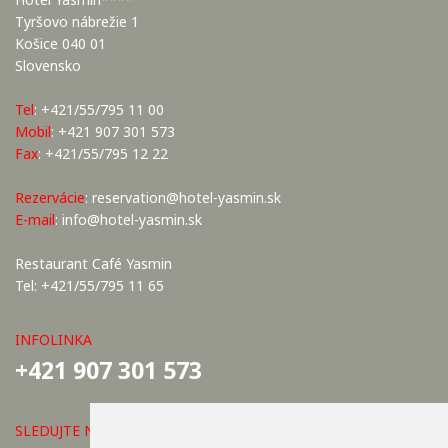
Tyršovo nábrežie 1
Košice 040 01
Slovensko
Tel
: +421/55/795 11 00
Mobil
: +421 907 301 573
Fax
: +421/55/795 12 22
Rezervácie
:
reservation@hotel-yasmin.sk
E-mail
:
info@hotel-yasmin.sk
Restaurant Café Yasmin
Tel: +421/55/795 11 65
INFOLINKA
+421 907 301 573
SLEDUJTE NÁS