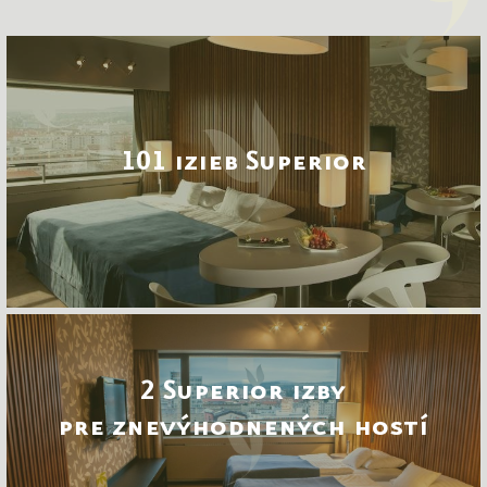
101 izieb Superior
2 Superior izby
pre znevýhodnených hostí