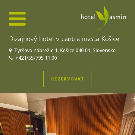
Dizajnový hotel v centre mesta Košice
Tyršovo nábrežie 1, Košice 040 01, Slovensko
+421/55/795 11 00
REZERVOVAŤ