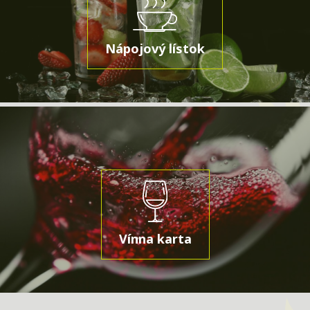
Nápojový lístok
Vínna karta