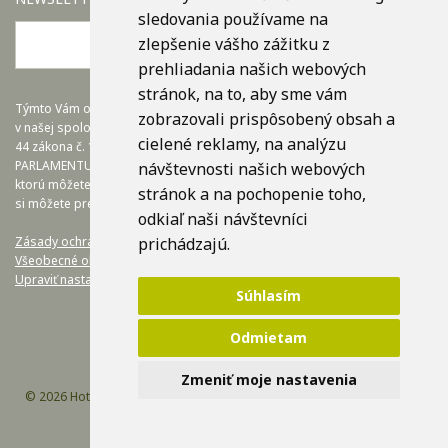
sledovania používame na
zlepšenie vášho zážitku z
OK
prehliadania našich webových
stránok, na to, aby sme vám
Týmto Vám oznamujeme, že dohľad nad spracovaním osobných údajov
zobrazovali prispôsobený obsah a
v našej spoločnosti zabezpečuje firma EuroTRADING s.r.o., a v súlade s §
cielené reklamy, na analýzu
44 zákona č. 18/20128 Z.z. a článkom č.37 NARIADENIA EURÓPSKEHO
PARLAMENTU A RADY (EÚ) 2016/679, nám poskytuje zodpovednú osobu,
návštevnosti našich webových
ktorú môžete kontaktovať na adrese zo@eurotrading.sk. Viac informácií
stránok a na pochopenie toho,
si môžete prečítať tu:
www.eurotrading.sk/zo
odkiaľ naši návštevníci
Zásady ochrany osobných údajov.
prichádzajú.
Všeobecné obchodné podmienky.
Upraviť nastavenia COOKIES
Súhlasím
Odmietam
Zmeniť moje nastavenia
© 2026 Hotel Yasmin Košice /
Design by Efektívny Marketing
/ Code by
webmatic s. r. o.