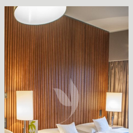
IZBA SUPERIOR
SUPERIOR IZBA PRE ZNEVÝHODNENÝCH HOSTÍ
IZBA DE LUXE
APARTMÁN JUNIOR SUITE
DE LUXE APARTMÁN YASMIN
KONGRESY
SVADBY
WELLNESS
O HOTELI
REŠTAURÁCIA
STEAKHOUSE MONTANA