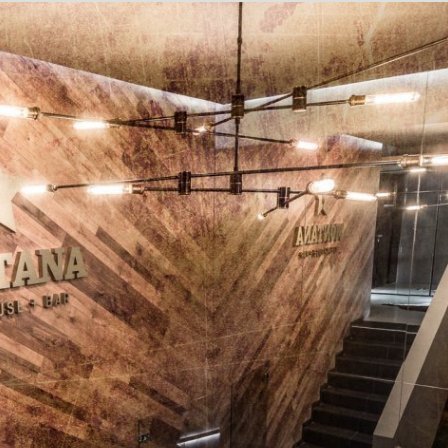
IZBA SUPERIOR
PERIOR IZBA PRE ZNEVÝHODNENÝCH HO
IZBA DE LUXE
APARTMÁN JUNIOR SUITE
DE LUXE APARTMÁN YASMIN
KONGRESY
SVADBY
WELLNESS
O HOTELI
REŠTAURÁCIA
STEAKHOUSE MONTANA