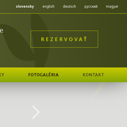
slovensky
english
deutsch
русский
magyar
e
REZERVOVAŤ
KY
FOTOGALÉRIA
KONTAKT