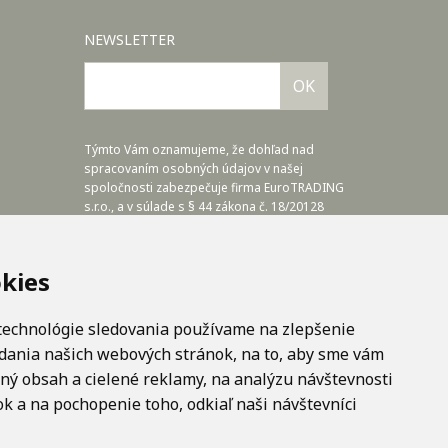
NEWSLETTER
OK
Týmto Vám oznamujeme, že dohľad nad
spracovaním osobných údajov v našej
spoločnosti zabezpečuje firma EuroTRADING
s.r.o., a v súlade s § 44 zákona č. 18/20128
Z.z. a článkom č.37 NARIADENIA EURÓPSKEHO
PARLAMENTU A RADY (EÚ) 2016/679, nám
poskytuje zodpovednú osobu, ktorú môžete
kies
kontaktovať na adrese zo@eurotrading.sk.
Viac informácií si môžete prečítať tu:
www.eurotrading.sk/zo
 technológie sledovania používame na zlepšenie
adania našich webových stránok, na to, aby sme vám
Zásady ochrany osobných údajov.
ný obsah a cielené reklamy, na analýzu návštevnosti
Všeobecné obchodné podmienky.
Upraviť nastavenia COOKIES
k a na pochopenie toho, odkiaľ naši návštevníci