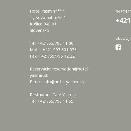
Hotel Yasmin****
INFOLI
Tyršovo nábrežie 1
+421
Košice 040 01
Slovensko
SLEDUJ
Tel: +421/55/795 11 00
Mobil: +421 907 301 573
Fax: +421/55/795 12 22
Rezervácie:
reservation@hotel-
yasmin.sk
E-mail:
info@hotel-yasmin.sk
Restaurant Café Yasmin
Tel: +421/55/795 11 65