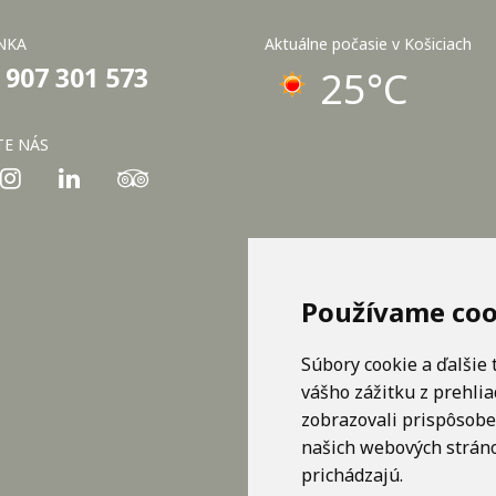
NKA
Aktuálne počasie v Košiciach
 907 301 573
25°C
TE NÁS
Používame coo
Súbory cookie a ďalšie
vášho zážitku z prehli
zobrazovali prispôsobe
našich webových stráno
prichádzajú.