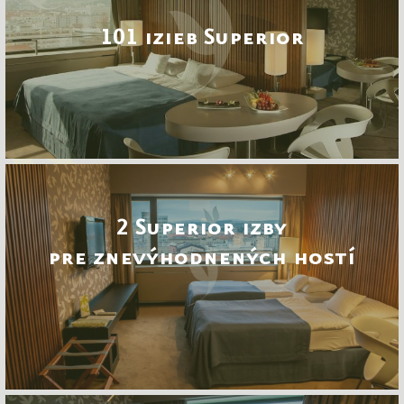
101 izieb Superior
2 Superior izby
pre znevýhodnených hostí