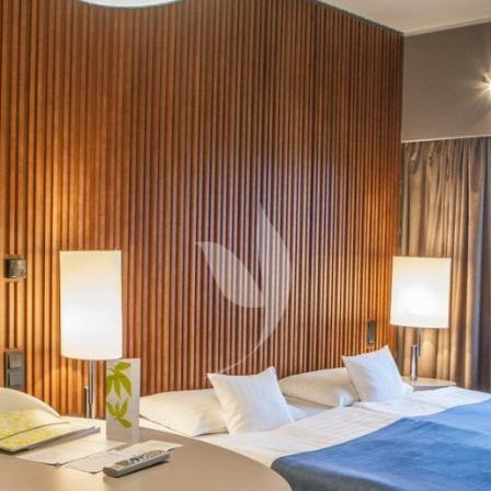
IZBA DE LUXE
APARTMÁN JUNIOR SUITE
DE LUXE APARTMÁN YASMIN
KONGRESY
SVADBY
WELLNESS
O HOTELI
REŠTAURÁCIA
STEAKHOUSE MONTANA