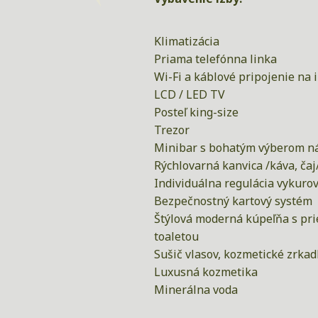
Klimatizácia
Priama telefónna linka
Wi-Fi a káblové pripojenie na 
LCD / LED TV
Posteľ king-size
Trezor
Minibar s bohatým výberom ná
Rýchlovarná kanvica /káva, čaj
Individuálna regulácia vykuro
Bezpečnostný kartový systém
Štýlová moderná kúpeľňa s pr
toaletou
Sušič vlasov, kozmetické zrkad
Luxusná kozmetika
Minerálna voda