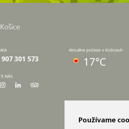
 Košice
NKA
Aktuálne počasie v Košiciach
 907 301 573
17°C
TE NÁS
Používame coo