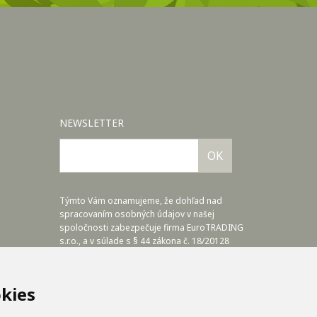
NEWSLETTER
OK
Týmto Vám oznamujeme, že dohľad nad
spracovaním osobných údajov v našej
spoločnosti zabezpečuje firma EuroTRADING
s.r.o., a v súlade s § 44 zákona č. 18/20128
Z.z. a článkom č.37 NARIADENIA EURÓPSKEHO
PARLAMENTU A RADY (EÚ) 2016/679, nám
poskytuje zodpovednú osobu, ktorú môžete
kies
kontaktovať na adrese zo@eurotrading.sk.
Viac informácií si môžete prečítať tu: