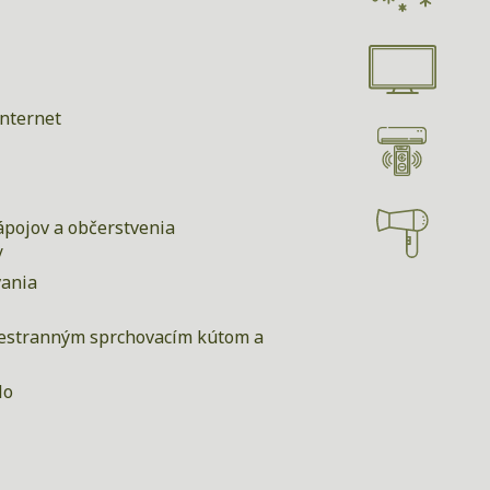
internet
pojov a občerstvenia
/
vania
iestranným sprchovacím kútom a
lo