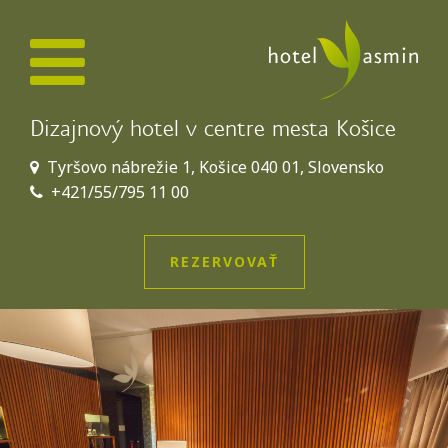
Dizajnový hotel v centre mesta Košice
Tyršovo nábrežie 1, Košice 040 01, Slovensko
+421/55/795 11 00
REZERVOVAŤ