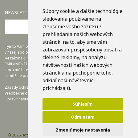
Súbory cookie a ďalšie technológie
NEWSLETTER
sledovania používame na
zlepšenie vášho zážitku z
OK
prehliadania našich webových
stránok, na to, aby sme vám
Týmto Vám oznamujeme, že dohľad nad spracovaním osobných údajov
zobrazovali prispôsobený obsah a
v našej spoločnosti zabezpečuje firma EuroTRADING s.r.o., a v súlade s §
cielené reklamy, na analýzu
44 zákona č. 18/20128 Z.z. a článkom č.37 NARIADENIA EURÓPSKEHO
PARLAMENTU A RADY (EÚ) 2016/679, nám poskytuje zodpovednú osobu,
návštevnosti našich webových
ktorú môžete kontaktovať na adrese zo@eurotrading.sk. Viac informácií
stránok a na pochopenie toho,
si môžete prečítať tu:
www.eurotrading.sk/zo
odkiaľ naši návštevníci
prichádzajú.
Zásady ochrany osobných údajov.
Všeobecné obchodné podmienky.
Upraviť nastavenia COOKIES
Súhlasím
Odmietam
Zmeniť moje nastavenia
© 2026 Hotel Yasmin Košice /
Design by Efektívny Marketing
/ Code by