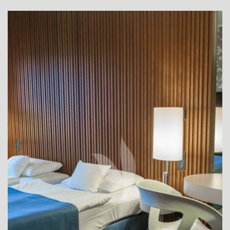
IZBA SUPERIOR
SUPERIOR IZBA PRE ZNEVÝHODNENÝCH
HOSTÍ
IZBA DE LUXE
APARTMÁN JUNIOR SUITE
DE LUXE APARTMÁN YASMIN
KONGRESY
SVADBY
WELLNESS
O HOTELI
REŠTAURÁCIA
STEAKHOUSE MONTANA