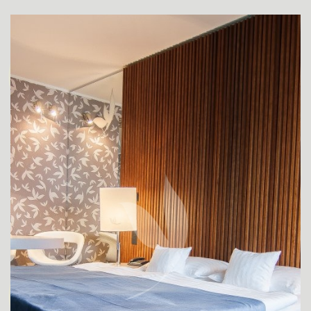
IZBA SUPERIOR
SUPERIOR IZBA PRE ZNEVÝHODNENÝCH HOSTÍ
IZBA DE LUXE
APARTMÁN JUNIOR SUITE
DE LUXE APARTMÁN YASMIN
KONGRESY
SVADBY
WELLNESS
O HOTELI
REŠTAURÁCIA
STEAKHOUSE MONTANA