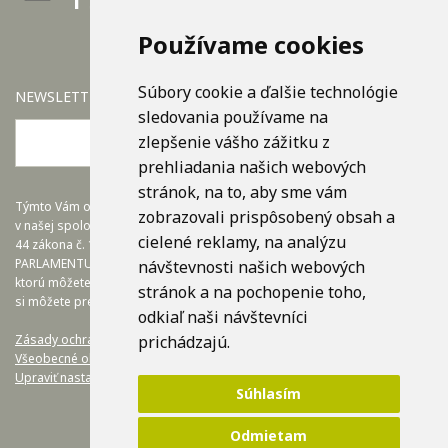
Používame cookies
Súbory cookie a ďalšie technológie
NEWSLETTER
sledovania používame na
zlepšenie vášho zážitku z
OK
prehliadania našich webových
stránok, na to, aby sme vám
Týmto Vám oznamujeme, že dohľad nad spracovaním osobných údajov
zobrazovali prispôsobený obsah a
v našej spoločnosti zabezpečuje firma EuroTRADING s.r.o., a v súlade s §
cielené reklamy, na analýzu
44 zákona č. 18/20128 Z.z. a článkom č.37 NARIADENIA EURÓPSKEHO
PARLAMENTU A RADY (EÚ) 2016/679, nám poskytuje zodpovednú osobu,
návštevnosti našich webových
ktorú môžete kontaktovať na adrese zo@eurotrading.sk. Viac informácií
stránok a na pochopenie toho,
si môžete prečítať tu:
www.eurotrading.sk/zo
odkiaľ naši návštevníci
Zásady ochrany osobných údajov.
prichádzajú.
Všeobecné obchodné podmienky.
Upraviť nastavenia COOKIES
Súhlasím
Odmietam