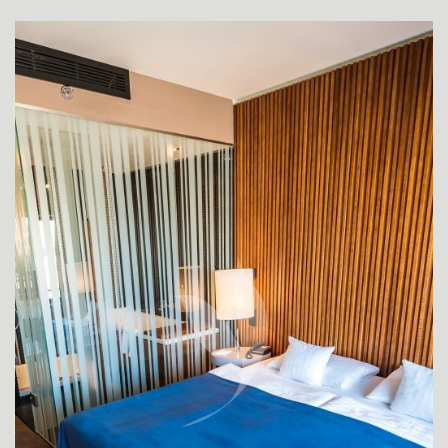
SUPERIOR ZIMMER
SUPERIOR ZIMMER FÜR BEHINDERTE GÄSTE
ZIMMER DE LUXE
APPARTEMENT JUNIOR SUITE
DELUXE APPARTEMENT YASMIN