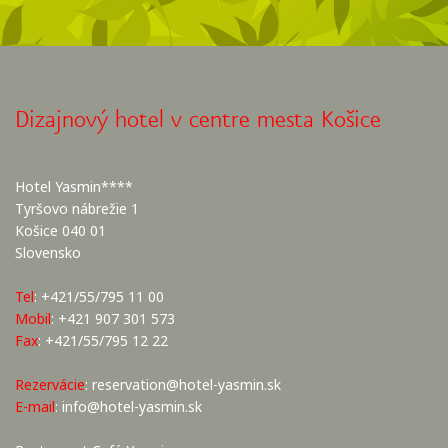
Dizajnový hotel v centre mesta Košice
Hotel Yasmin****
Tyršovo nábrežie 1
Košice 040 01
Slovensko
Tel
: +421/55/795 11 00
Mobil
: +421 907 301 573
Fax
: +421/55/795 12 22
Rezervácie
:
reservation@hotel-yasmin.sk
E-mail
:
info@hotel-yasmin.sk