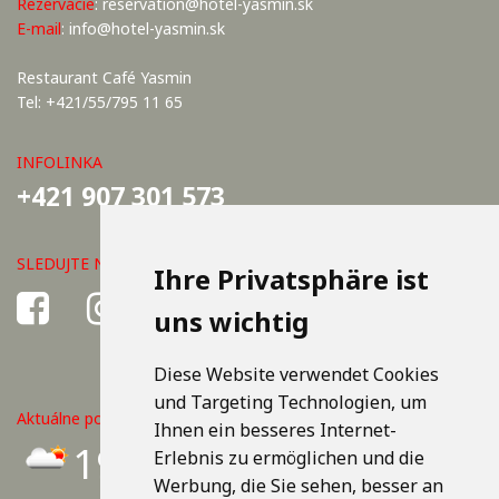
Rezervácie
:
reservation@hotel-yasmin.sk
E-mail
:
info@hotel-yasmin.sk
Restaurant Café Yasmin
Tel: +421/55/795 11 65
INFOLINKA
+421 907 301 573
SLEDUJTE NÁS
Ihre Privatsphäre ist
uns wichtig
Diese Website verwendet Cookies
und Targeting Technologien, um
Aktuálne počasie v Košiciach
Ihnen ein besseres Internet-
19°C
Erlebnis zu ermöglichen und die
Werbung, die Sie sehen, besser an