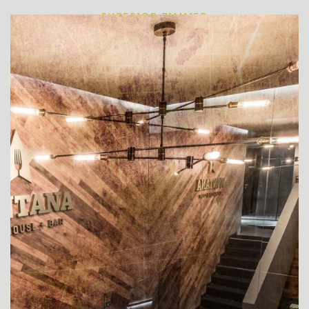
SUPERIOR ZIMMER
SUPERIOR ZIMMER FÜR BEHINDERTE GÄSTE
ZIMMER DE LUXE
APPARTEMENT JUNIOR SUITE
DELUXE APPARTEMENT YASMIN