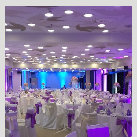
SUPERIOR ZIMMER
SUPERIOR ZIMMER FÜR BEHINDERTE GÄSTE
ZIMMER DE LUXE
APPARTEMENT JUNIOR SUITE
DELUXE APPARTEMENT YASMIN