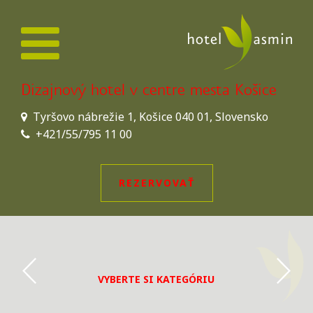
Dizajnový hotel v centre mesta Košice
Tyršovo nábrežie 1, Košice 040 01, Slovensko
+421/55/795 11 00
REZERVOVAŤ
VYBERTE SI KATEGÓRIU