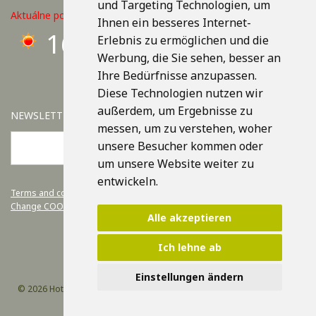
und Targeting Technologien, um
Aktuálne počasie v Košiciach
Ihnen ein besseres Internet-
16°C
Erlebnis zu ermöglichen und die
Werbung, die Sie sehen, besser an
Ihre Bedürfnisse anzupassen.
Diese Technologien nutzen wir
außerdem, um Ergebnisse zu
NEWSLETTER
messen, um zu verstehen, woher
unsere Besucher kommen oder
OK
um unsere Website weiter zu
entwickeln.
Terms and conditions.
Change COOKIE settings
Alle akzeptieren
Ich lehne ab
Einstellungen ändern
© 2026 Hotel Yasmin Košice /
Design by Efektívny Marketing
/ Code by
webmatic s. r. o.