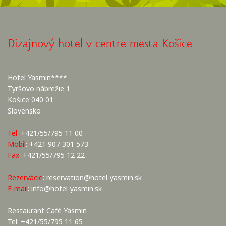
Dizajnový hotel v centre mesta Košice
Hotel Yasmin****
Tyršovo nábrežie 1
Košice 040 01
Slovensko
Tel
: +421/55/795 11 00
Mobil
: +421 907 301 573
Fax
: +421/55/795 12 22
Rezervácie
:
reservation@hotel-yasmin.sk
E-mail
:
info@hotel-yasmin.sk
Restaurant Café Yasmin
Tel: +421/55/795 11 65