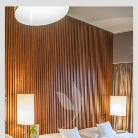
SUPERIOR SZOBA
SUPERIOR SZOBA MOZGÁSKORLÁTOZOTTAK
RÉSZÉRE
DE LUXE SZOBA
JUNIOR SUITE LAKOSZTÁLY
YASMIN DE LUXE LAKOSZTÁLY