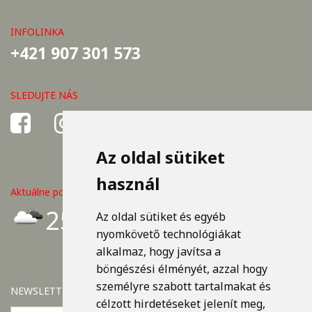
INFOLINKA
+421 907 301 573
SLEDUJTE NÁS
Az oldal sütiket
használ
Aktuálne počasie v Košiciach
25°C
Az oldal sütiket és egyéb
nyomkövető technológiákat
alkalmaz, hogy javítsa a
böngészési élményét, azzal hogy
személyre szabott tartalmakat és
NEWSLETTER
célzott hirdetéseket jelenít meg,