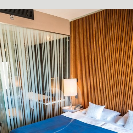
SUPERIOR SZOBA
RIOR SZOBA MOZGÁSKORLÁTOZOTTAK RÉ
DE LUXE SZOBA
JUNIOR SUITE LAKOSZTÁLY
YASMIN DE LUXE LAKOSZTÁLY