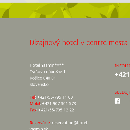
Dizajnový hotel v centre mesta
Hotel Yasmin****
INFOLI
Tyršovo nábrežie 1
+421
Košice 040 01
Slovensko
SLEDUJ
Tel
: +421/55/795 11 00
Mobil
: +421 907 301 573
Fax
: +421/55/795 12 22
Rezervácie
:
reservation@hotel-
yasmin.sk