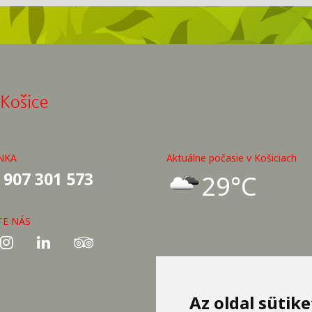
 Košice
NKA
Aktuálne počasie v Košiciach
 907 301 573
29°C
TE NÁS
Az oldal sütik