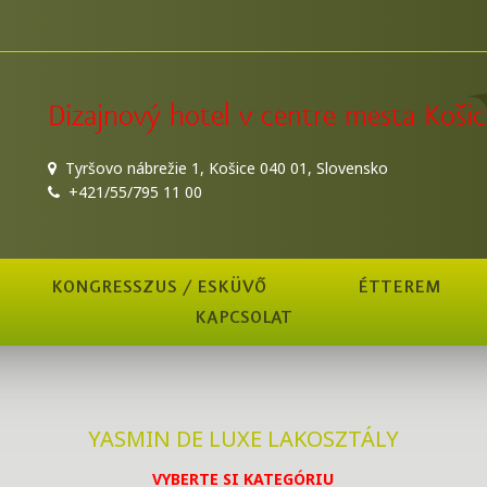
Dizajnový hotel v centre mesta Košic
Tyršovo nábrežie 1, Košice 040 01, Slovensko
+421/55/795 11 00
KONGRESSZUS / ESKÜVŐ
ÉTTEREM
KAPCSOLAT
YASMIN DE LUXE LAKOSZTÁLY
VYBERTE SI KATEGÓRIU