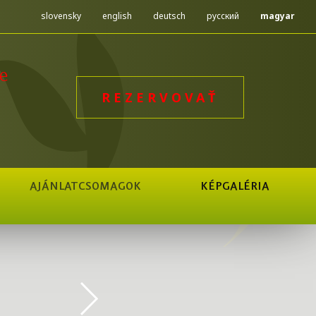
slovensky
english
deutsch
русский
magyar
e
REZERVOVAŤ
AJÁNLATCSOMAGOK
KÉPGALÉRIA